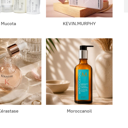
Mucota
KEVIN.MURPHY
Kérastase
Moroccanoil