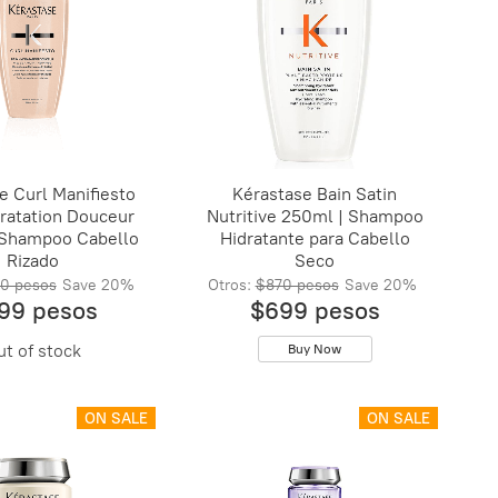
e Curl Manifiesto
Kérastase Bain Satin
ratation Douceur
Nutritive 250ml | Shampoo
 Shampoo Cabello
Hidratante para Cabello
Rizado
Seco
0 pesos
Save
20%
Otros:
$870 pesos
Save
20%
99 pesos
$699 pesos
ut of stock
Buy Now
ON SALE
ON SALE