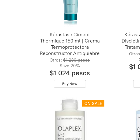
Kérastase Ciment
Kérast
Thermique 150 ml | Crema
Discipli
Termoprotectora
Tratam
Reconstructor Antiquiebre
Otros
Otros:
$1 280 pesos
$1 
Save
20%
$1 024 pesos
Buy Now
ON SALE