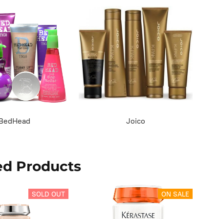
BedHead
Joico
ed Products
SOLD OUT
ON SALE