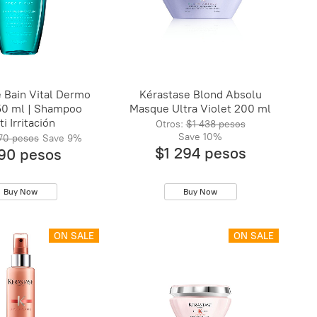
 Bain Vital Dermo
Kérastase Blond Absolu
50 ml | Shampoo
Masque Ultra Violet 200 ml
i Irritación
Otros:
$1 438 pesos
Save
10%
70 pesos
Save
9%
$1 294 pesos
90 pesos
Buy Now
Buy Now
ON SALE
ON SALE