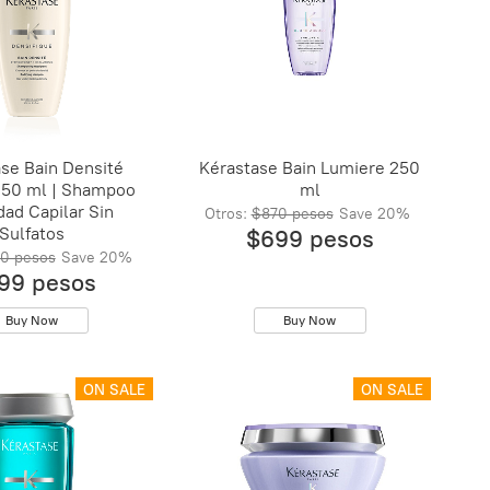
se Bain Densité
Kérastase Bain Lumiere 250
50 ml | Shampoo
ml
ad Capilar Sin
Otros:
$870 pesos
Save
20%
Sulfatos
$699 pesos
0 pesos
Save
20%
99 pesos
Buy Now
Buy Now
ON SALE
ON SALE