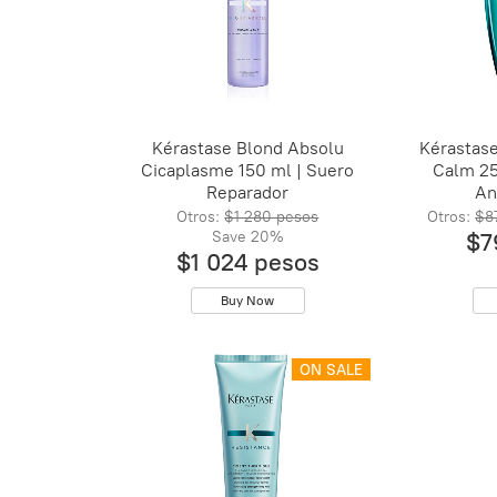
Kérastase Blond Absolu
Kérastase
Cicaplasme 150 ml | Suero
Calm 2
Reparador
Ant
Otros:
$1 280 pesos
Otros:
$8
Save
20%
$7
$1 024 pesos
Buy Now
ON SALE