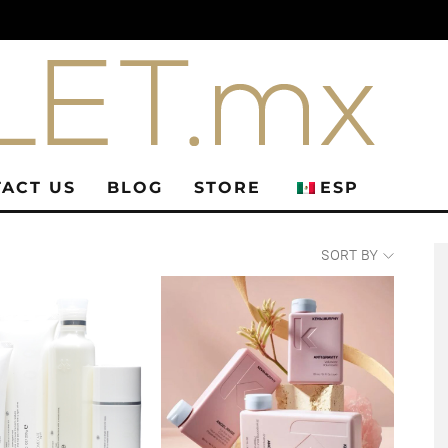
ACT US
BLOG
STORE
ESP
SORT BY