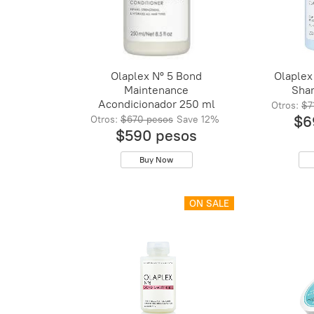
Olaplex Nº 5 Bond
Olaplex
Maintenance
Sha
Acondicionador 250 ml
Otros:
$7
$6
Otros:
$670 pesos
Save
12%
$590 pesos
Buy Now
ON SALE