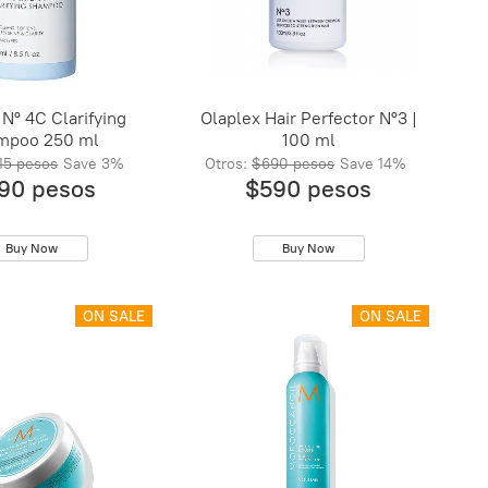
 Nº 4C Clarifying
Olaplex Hair Perfector Nº3 |
mpoo 250 ml
100 ml
15 pesos
Save
3%
Otros:
$690 pesos
Save
14%
90 pesos
$590 pesos
Buy Now
Buy Now
ON SALE
ON SALE