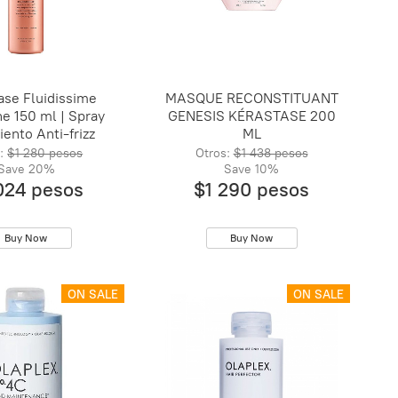
ase Fluidissime
MASQUE RECONSTITUANT
ne 150 ml | Spray
GENESIS KÉRASTASE 200
iento Anti-frizz
ML
:
$1 280 pesos
Otros:
$1 438 pesos
Save
20%
Save
10%
024 pesos
$1 290 pesos
Buy Now
Buy Now
ON SALE
ON SALE