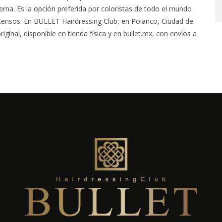
terna. Es la opción preferida por coloristas de todo el mundo
tensos. En BULLET Hairdressing Club, en Polanco, Ciudad de
inal, disponible en tienda física y en bullet.mx, con envíos a