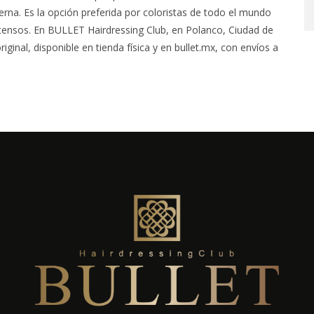
terna. Es la opción preferida por coloristas de todo el mundo
tensos. En BULLET Hairdressing Club, en Polanco, Ciudad de
inal, disponible en tienda física y en bullet.mx, con envíos a